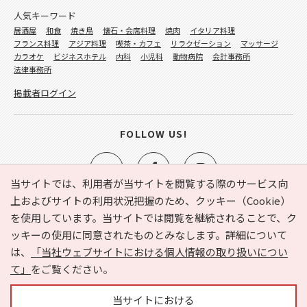
人気キーワード
居酒屋
和食
焼き鳥
懐石・会席料理
焼肉
イタリア料理
フランス料理
アジア料理
喫茶・カフェ
リラクゼーション
マッサージ
カラオケ
ビジネスホテル
内科
小児科
動物病院
会計事務所
法律事務所
掲載者ログイン
FOLLOW US!
当サイトでは、利用者が当サイトを閲覧する際のサービス向
上およびサイトの利用状況把握のため、クッキー（Cookie）
を使用しています。当サイトでは閲覧を継続されることで、ク
e-NAVITA（イーナビタ）とは？
お気に入り
ヘルプ
ッキーの使用に同意されたものとみなします。詳細について
利用規約
個人情報の取り扱いについて
運営会社
は、
「当社ウェブサイトにおける個人情報の取り扱いについ
サイトマップ
広告掲載に関するお問い合わせ
て」
をご覧ください。
サイトの内容に関するお問い合わせ
当サイトにおける