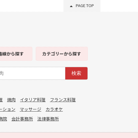
PAGE TOP
路線
から探す
カテゴリー
から探す
検索
理
焼肉
イタリア料理
フランス料理
ーション
マッサージ
カラオケ
病院
会計事務所
法律事務所