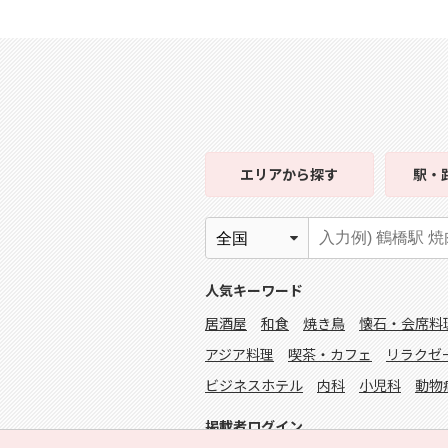
エリア
から探す
駅・
人気キーワード
居酒屋
和食
焼き鳥
懐石・会席料
アジア料理
喫茶・カフェ
リラクゼ
ビジネスホテル
内科
小児科
動物
掲載者ログイン