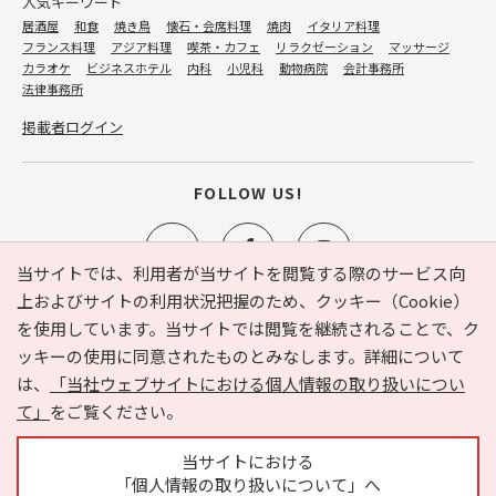
人気キーワード
居酒屋
和食
焼き鳥
懐石・会席料理
焼肉
イタリア料理
フランス料理
アジア料理
喫茶・カフェ
リラクゼーション
マッサージ
カラオケ
ビジネスホテル
内科
小児科
動物病院
会計事務所
法律事務所
掲載者ログイン
FOLLOW US!
当サイトでは、利用者が当サイトを閲覧する際のサービス向
上およびサイトの利用状況把握のため、クッキー（Cookie）
を使用しています。当サイトでは閲覧を継続されることで、ク
e-NAVITA（イーナビタ）とは？
お気に入り
ヘルプ
ッキーの使用に同意されたものとみなします。詳細について
利用規約
個人情報の取り扱いについて
運営会社
は、
「当社ウェブサイトにおける個人情報の取り扱いについ
サイトマップ
広告掲載に関するお問い合わせ
て」
をご覧ください。
サイトの内容に関するお問い合わせ
当サイトにおける
「個人情報の取り扱いについて」へ