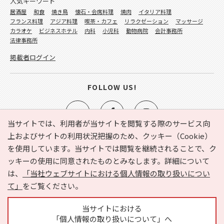
人気キーワード
居酒屋
和食
焼き鳥
懐石・会席料理
焼肉
イタリア料理
フランス料理
アジア料理
喫茶・カフェ
リラクゼーション
マッサージ
カラオケ
ビジネスホテル
内科
小児科
動物病院
会計事務所
法律事務所
掲載者ログイン
FOLLOW US!
当サイトでは、利用者が当サイトを閲覧する際のサービス向
上およびサイトの利用状況把握のため、クッキー（Cookie）
を使用しています。当サイトでは閲覧を継続されることで、ク
e-NAVITA（イーナビタ）とは？
お気に入り
ヘルプ
ッキーの使用に同意されたものとみなします。詳細について
利用規約
個人情報の取り扱いについて
運営会社
は、
「当社ウェブサイトにおける個人情報の取り扱いについ
サイトマップ
広告掲載に関するお問い合わせ
て」
をご覧ください。
サイトの内容に関するお問い合わせ
当サイトにおける
「個人情報の取り扱いについて」へ