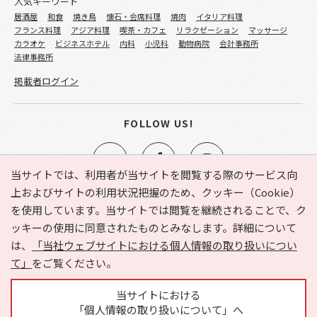
人気キーワード
居酒屋
和食
焼き鳥
懐石・会席料理
焼肉
イタリア料理
フランス料理
アジア料理
喫茶・カフェ
リラクゼーション
マッサージ
カラオケ
ビジネスホテル
内科
小児科
動物病院
会計事務所
法律事務所
掲載者ログイン
FOLLOW US!
当サイトでは、利用者が当サイトを閲覧する際のサービス向
上およびサイトの利用状況把握のため、クッキー（Cookie）
を使用しています。当サイトでは閲覧を継続されることで、ク
e-NAVITA（イーナビタ）とは？
お気に入り
ヘルプ
ッキーの使用に同意されたものとみなします。詳細について
利用規約
個人情報の取り扱いについて
運営会社
は、
「当社ウェブサイトにおける個人情報の取り扱いについ
サイトマップ
広告掲載に関するお問い合わせ
て」
をご覧ください。
サイトの内容に関するお問い合わせ
当サイトにおける
「個人情報の取り扱いについて」へ