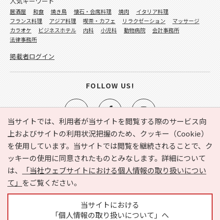
人気キーワード
居酒屋
和食
焼き鳥
懐石・会席料理
焼肉
イタリア料理
フランス料理
アジア料理
喫茶・カフェ
リラクゼーション
マッサージ
カラオケ
ビジネスホテル
内科
小児科
動物病院
会計事務所
法律事務所
掲載者ログイン
FOLLOW US!
当サイトでは、利用者が当サイトを閲覧する際のサービス向
上およびサイトの利用状況把握のため、クッキー（Cookie）
を使用しています。当サイトでは閲覧を継続されることで、ク
e-NAVITA（イーナビタ）とは？
お気に入り
ヘルプ
ッキーの使用に同意されたものとみなします。詳細について
利用規約
個人情報の取り扱いについて
運営会社
は、
「当社ウェブサイトにおける個人情報の取り扱いについ
サイトマップ
広告掲載に関するお問い合わせ
て」
をご覧ください。
サイトの内容に関するお問い合わせ
当サイトにおける
「個人情報の取り扱いについて」へ