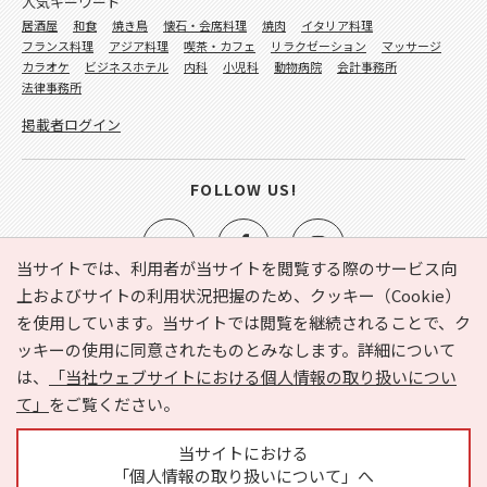
人気キーワード
居酒屋
和食
焼き鳥
懐石・会席料理
焼肉
イタリア料理
フランス料理
アジア料理
喫茶・カフェ
リラクゼーション
マッサージ
カラオケ
ビジネスホテル
内科
小児科
動物病院
会計事務所
法律事務所
掲載者ログイン
FOLLOW US!
当サイトでは、利用者が当サイトを閲覧する際のサービス向
上およびサイトの利用状況把握のため、クッキー（Cookie）
を使用しています。当サイトでは閲覧を継続されることで、ク
e-NAVITA（イーナビタ）とは？
お気に入り
ヘルプ
ッキーの使用に同意されたものとみなします。詳細について
利用規約
個人情報の取り扱いについて
運営会社
は、
「当社ウェブサイトにおける個人情報の取り扱いについ
サイトマップ
広告掲載に関するお問い合わせ
て」
をご覧ください。
サイトの内容に関するお問い合わせ
当サイトにおける
「個人情報の取り扱いについて」へ