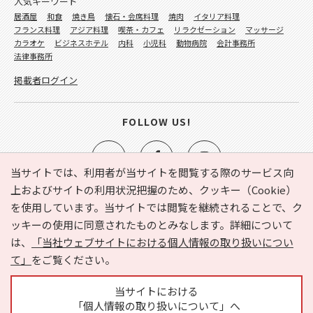
人気キーワード
居酒屋
和食
焼き鳥
懐石・会席料理
焼肉
イタリア料理
フランス料理
アジア料理
喫茶・カフェ
リラクゼーション
マッサージ
カラオケ
ビジネスホテル
内科
小児科
動物病院
会計事務所
法律事務所
掲載者ログイン
FOLLOW US!
当サイトでは、利用者が当サイトを閲覧する際のサービス向
上およびサイトの利用状況把握のため、クッキー（Cookie）
を使用しています。当サイトでは閲覧を継続されることで、ク
e-NAVITA（イーナビタ）とは？
お気に入り
ヘルプ
ッキーの使用に同意されたものとみなします。詳細について
利用規約
個人情報の取り扱いについて
運営会社
は、
「当社ウェブサイトにおける個人情報の取り扱いについ
サイトマップ
広告掲載に関するお問い合わせ
て」
をご覧ください。
サイトの内容に関するお問い合わせ
当サイトにおける
「個人情報の取り扱いについて」へ