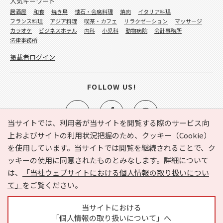
人気キーワード
居酒屋
和食
焼き鳥
懐石・会席料理
焼肉
イタリア料理
フランス料理
アジア料理
喫茶・カフェ
リラクゼーション
マッサージ
カラオケ
ビジネスホテル
内科
小児科
動物病院
会計事務所
法律事務所
掲載者ログイン
FOLLOW US!
当サイトでは、利用者が当サイトを閲覧する際のサービス向
上およびサイトの利用状況把握のため、クッキー（Cookie）
を使用しています。当サイトでは閲覧を継続されることで、ク
e-NAVITA（イーナビタ）とは？
お気に入り
ヘルプ
ッキーの使用に同意されたものとみなします。詳細について
利用規約
個人情報の取り扱いについて
運営会社
は、
「当社ウェブサイトにおける個人情報の取り扱いについ
サイトマップ
広告掲載に関するお問い合わせ
て」
をご覧ください。
サイトの内容に関するお問い合わせ
当サイトにおける
「個人情報の取り扱いについて」へ