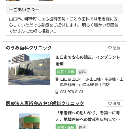
―ごあいさつ―
山口市小郡新町にある歯科医院・ごとう歯科では患者様に安
心していただける診療をご提供します。 明るく暖かい雰囲気
で皆さんに気軽に相談い...
のうみ歯科クリニック
追加
山口市で安心の矯正、インプラント
治療
病院・医療
歯科
山口県山口市 JR山口線・宇部線・山
陽新幹線・山陽本線 新山口駅
083-976-8183
医療法人恵裕会みやび歯科クリニック
追加
「患者様への思いやり」を第一に考
え、地域医療への貢献を目指してい
ます。
病院・医療
歯科