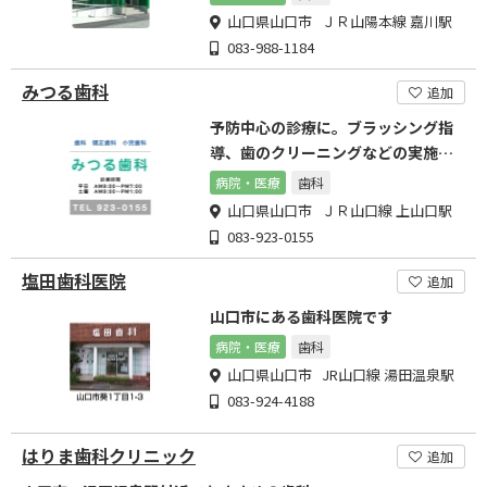
山口県山口市 ＪＲ山陽本線 嘉川駅
083-988-1184
みつる歯科
追加
予防中心の診療に。ブラッシング指
導、歯のクリーニングなどの実施を
しております
病院・医療
歯科
山口県山口市 ＪＲ山口線 上山口駅
083-923-0155
塩田歯科医院
追加
山口市にある歯科医院です
病院・医療
歯科
山口県山口市 JR山口線 湯田温泉駅
083-924-4188
はりま歯科クリニック
追加