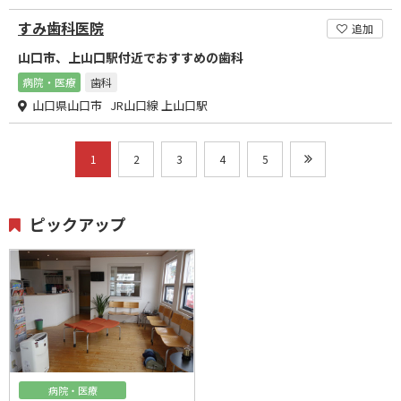
すみ歯科医院
追加
山口市、上山口駅付近でおすすめの歯科
病院・医療
歯科
山口県山口市 JR山口線 上山口駅
1
2
3
4
5
ピックアップ
病院・医療