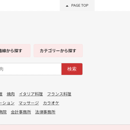
PAGE TOP
路線
から探す
カテゴリー
から探す
検索
理
焼肉
イタリア料理
フランス料理
ーション
マッサージ
カラオケ
病院
会計事務所
法律事務所