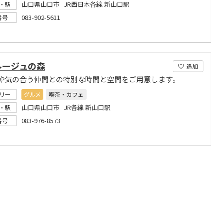
山口県山口市 JR西日本各線 新山口駅
・駅
083-902-5611
番号
ルージュの森
追加
や気の合う仲間との特別な時間と空間をご用意します。
リー
グルメ
喫茶・カフェ
山口県山口市 JR各線 新山口駅
・駅
083-976-8573
番号