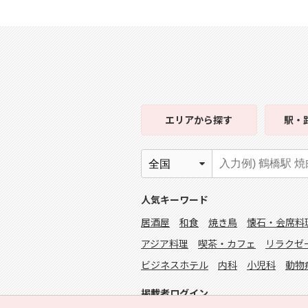
エリア
から探す
駅・
人気キーワード
居酒屋
和食
焼き鳥
懐石・会席料
アジア料理
喫茶・カフェ
リラクゼ
ビジネスホテル
内科
小児科
動物
掲載者ログイン