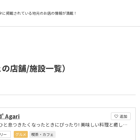
タに掲載されている
地元のお店の情報が満載！
ェの店舗/施設一覧）
d' Agari
追加
ホッとひと息つきたくなったときにぴったり! 美味しい料理と癒しの空間を満喫
リー
グルメ
喫茶・カフェ