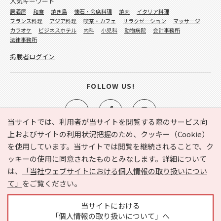
人気キーワード
居酒屋
和食
焼き鳥
懐石・会席料理
焼肉
イタリア料理
フランス料理
アジア料理
喫茶・カフェ
リラクゼーション
マッサージ
カラオケ
ビジネスホテル
内科
小児科
動物病院
会計事務所
法律事務所
掲載者ログイン
FOLLOW US!
当サイトでは、利用者が当サイトを閲覧する際のサービス向
上およびサイトの利用状況把握のため、クッキー（Cookie）
を使用しています。当サイトでは閲覧を継続されることで、ク
e-NAVITA（イーナビタ）とは？
お気に入り
ヘルプ
ッキーの使用に同意されたものとみなします。詳細について
利用規約
個人情報の取り扱いについて
運営会社
は、
「当社ウェブサイトにおける個人情報の取り扱いについ
サイトマップ
広告掲載に関するお問い合わせ
て」
をご覧ください。
サイトの内容に関するお問い合わせ
当サイトにおける
「個人情報の取り扱いについて」へ