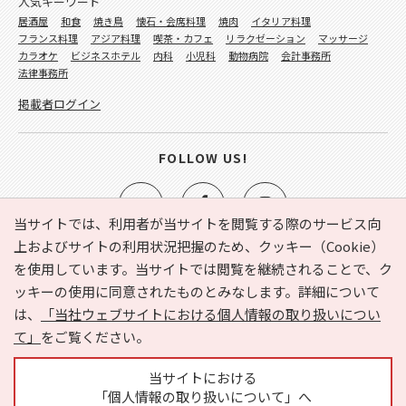
人気キーワード
居酒屋
和食
焼き鳥
懐石・会席料理
焼肉
イタリア料理
フランス料理
アジア料理
喫茶・カフェ
リラクゼーション
マッサージ
カラオケ
ビジネスホテル
内科
小児科
動物病院
会計事務所
法律事務所
掲載者ログイン
FOLLOW US!
当サイトでは、利用者が当サイトを閲覧する際のサービス向
上およびサイトの利用状況把握のため、クッキー（Cookie）
を使用しています。当サイトでは閲覧を継続されることで、ク
e-NAVITA（イーナビタ）とは？
お気に入り
ヘルプ
ッキーの使用に同意されたものとみなします。詳細について
利用規約
個人情報の取り扱いについて
運営会社
は、
「当社ウェブサイトにおける個人情報の取り扱いについ
サイトマップ
広告掲載に関するお問い合わせ
て」
をご覧ください。
サイトの内容に関するお問い合わせ
当サイトにおける
「個人情報の取り扱いについて」へ