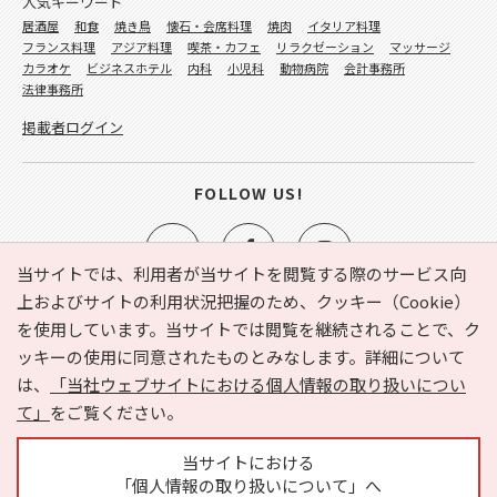
人気キーワード
居酒屋
和食
焼き鳥
懐石・会席料理
焼肉
イタリア料理
フランス料理
アジア料理
喫茶・カフェ
リラクゼーション
マッサージ
カラオケ
ビジネスホテル
内科
小児科
動物病院
会計事務所
法律事務所
掲載者ログイン
FOLLOW US!
当サイトでは、利用者が当サイトを閲覧する際のサービス向
上およびサイトの利用状況把握のため、クッキー（Cookie）
を使用しています。当サイトでは閲覧を継続されることで、ク
e-NAVITA（イーナビタ）とは？
お気に入り
ヘルプ
ッキーの使用に同意されたものとみなします。詳細について
利用規約
個人情報の取り扱いについて
運営会社
は、
「当社ウェブサイトにおける個人情報の取り扱いについ
サイトマップ
広告掲載に関するお問い合わせ
て」
をご覧ください。
サイトの内容に関するお問い合わせ
当サイトにおける
「個人情報の取り扱いについて」へ