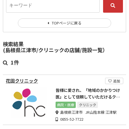
TOPページに戻る
検索結果
(島根県江津市/クリニックの店舗/施設一覧）
1件
花田クリニック
追加
皆様に愛され、「地域のかかりつけ
医」として信頼していただけるクリ
ニックを目指して参ります。
病院・医療
クリニック
島根県江津市 JR山陰本線 江津駅
0855-52-7722