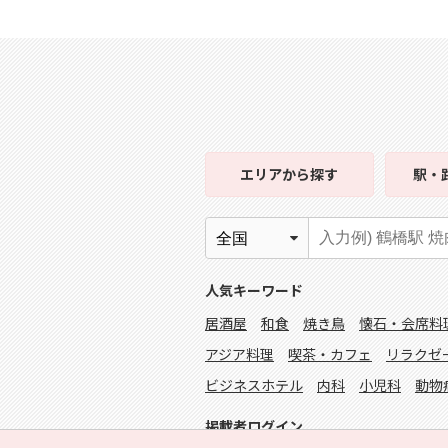
エリア
から探す
駅・
人気キーワード
居酒屋
和食
焼き鳥
懐石・会席料
アジア料理
喫茶・カフェ
リラクゼ
ビジネスホテル
内科
小児科
動物
掲載者ログイン