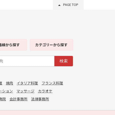
PAGE TOP
路線
から探す
カテゴリー
から探す
検索
理
焼肉
イタリア料理
フランス料理
ーション
マッサージ
カラオケ
病院
会計事務所
法律事務所