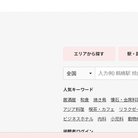
エリア
から探す
駅・
人気キーワード
居酒屋
和食
焼き鳥
懐石・会席料
アジア料理
喫茶・カフェ
リラクゼ
ビジネスホテル
内科
小児科
動物
掲載者ログイン