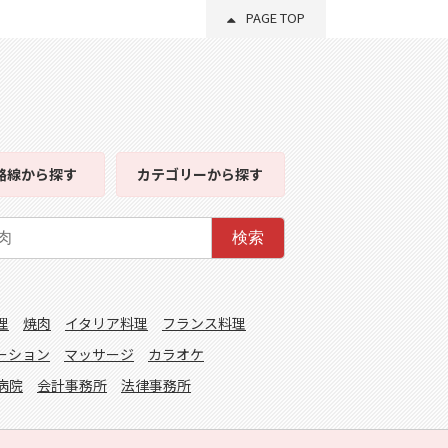
PAGE TOP
路線
から探す
カテゴリー
から探す
検索
理
焼肉
イタリア料理
フランス料理
ーション
マッサージ
カラオケ
病院
会計事務所
法律事務所