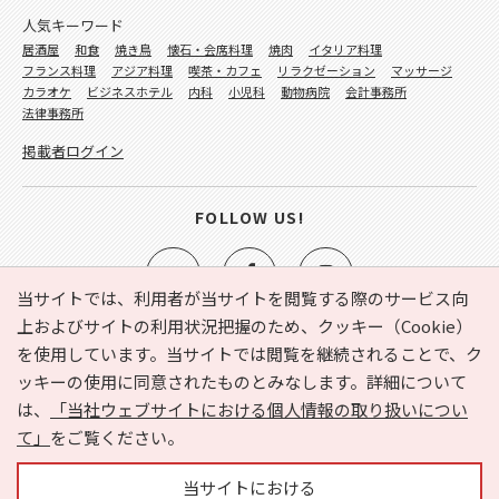
人気キーワード
居酒屋
和食
焼き鳥
懐石・会席料理
焼肉
イタリア料理
フランス料理
アジア料理
喫茶・カフェ
リラクゼーション
マッサージ
カラオケ
ビジネスホテル
内科
小児科
動物病院
会計事務所
法律事務所
掲載者ログイン
FOLLOW US!
当サイトでは、利用者が当サイトを閲覧する際のサービス向
上およびサイトの利用状況把握のため、クッキー（Cookie）
を使用しています。当サイトでは閲覧を継続されることで、ク
e-NAVITA（イーナビタ）とは？
お気に入り
ヘルプ
ッキーの使用に同意されたものとみなします。詳細について
利用規約
個人情報の取り扱いについて
運営会社
は、
「当社ウェブサイトにおける個人情報の取り扱いについ
サイトマップ
広告掲載に関するお問い合わせ
て」
をご覧ください。
サイトの内容に関するお問い合わせ
当サイトにおける