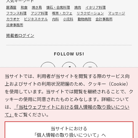
人気キーワード
居酒屋
和食
焼き鳥
懐石・会席料理
焼肉
イタリア料理
フランス料理
アジア料理
喫茶・カフェ
リラクゼーション
マッサージ
カラオケ
ビジネスホテル
内科
小児科
動物病院
会計事務所
法律事務所
掲載者ログイン
FOLLOW US!
当サイトでは、利用者が当サイトを閲覧する際のサービス向
上およびサイトの利用状況把握のため、クッキー（Cookie）
を使用しています。当サイトでは閲覧を継続されることで、ク
e-NAVITA（イーナビタ）とは？
お気に入り
ヘルプ
ッキーの使用に同意されたものとみなします。詳細について
利用規約
個人情報の取り扱いについて
運営会社
は、
「当社ウェブサイトにおける個人情報の取り扱いについ
サイトマップ
広告掲載に関するお問い合わせ
て」
をご覧ください。
サイトの内容に関するお問い合わせ
当サイトにおける
「個人情報の取り扱いについて」へ