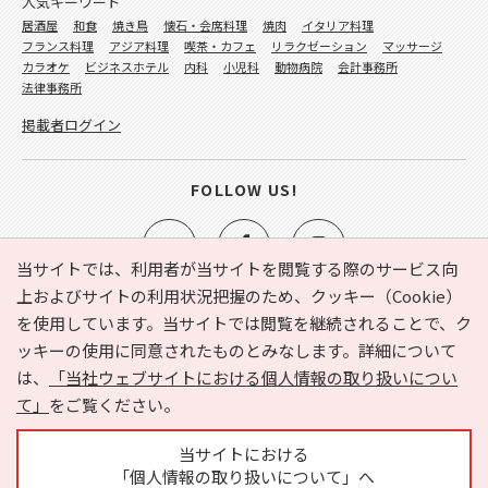
人気キーワード
居酒屋
和食
焼き鳥
懐石・会席料理
焼肉
イタリア料理
フランス料理
アジア料理
喫茶・カフェ
リラクゼーション
マッサージ
カラオケ
ビジネスホテル
内科
小児科
動物病院
会計事務所
法律事務所
掲載者ログイン
FOLLOW US!
当サイトでは、利用者が当サイトを閲覧する際のサービス向
上およびサイトの利用状況把握のため、クッキー（Cookie）
を使用しています。当サイトでは閲覧を継続されることで、ク
e-NAVITA（イーナビタ）とは？
お気に入り
ヘルプ
ッキーの使用に同意されたものとみなします。詳細について
利用規約
個人情報の取り扱いについて
運営会社
は、
「当社ウェブサイトにおける個人情報の取り扱いについ
サイトマップ
広告掲載に関するお問い合わせ
て」
をご覧ください。
サイトの内容に関するお問い合わせ
当サイトにおける
「個人情報の取り扱いについて」へ