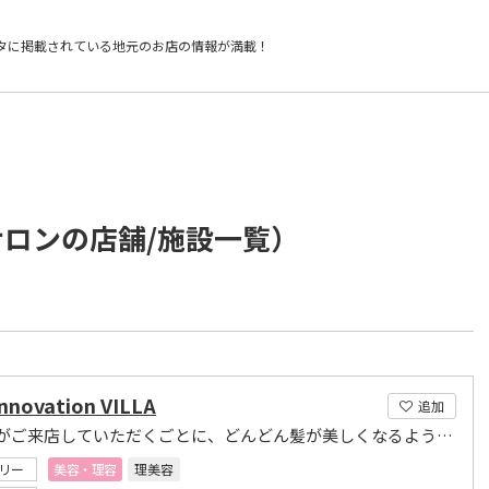
タに掲載されている
地元のお店の情報が満載！
サロンの店舗/施設一覧）
innovation VILLA
追加
お客様がご来店していただくごとに、どんどん髪が美しくなるようにと心掛けております。
リー
美容・理容
理美容