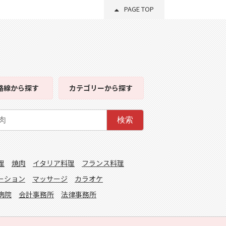
PAGE TOP
路線
から探す
カテゴリー
から探す
検索
理
焼肉
イタリア料理
フランス料理
ーション
マッサージ
カラオケ
病院
会計事務所
法律事務所