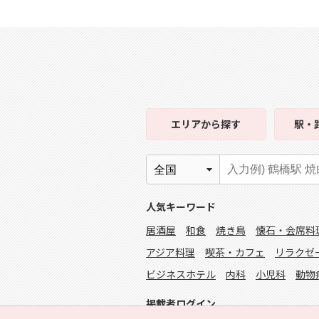
エリア
から探す
駅・
人気キーワード
居酒屋
和食
焼き鳥
懐石・会席料
アジア料理
喫茶・カフェ
リラクゼ
ビジネスホテル
内科
小児科
動物
掲載者ログイン