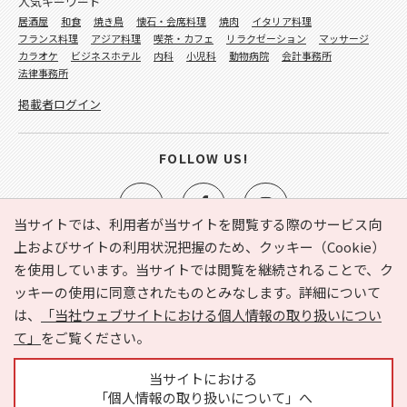
人気キーワード
居酒屋
和食
焼き鳥
懐石・会席料理
焼肉
イタリア料理
フランス料理
アジア料理
喫茶・カフェ
リラクゼーション
マッサージ
カラオケ
ビジネスホテル
内科
小児科
動物病院
会計事務所
法律事務所
掲載者ログイン
FOLLOW US!
当サイトでは、利用者が当サイトを閲覧する際のサービス向
上およびサイトの利用状況把握のため、クッキー（Cookie）
を使用しています。当サイトでは閲覧を継続されることで、ク
e-NAVITA（イーナビタ）とは？
お気に入り
ヘルプ
ッキーの使用に同意されたものとみなします。詳細について
利用規約
個人情報の取り扱いについて
運営会社
は、
「当社ウェブサイトにおける個人情報の取り扱いについ
サイトマップ
広告掲載に関するお問い合わせ
て」
をご覧ください。
サイトの内容に関するお問い合わせ
当サイトにおける
「個人情報の取り扱いについて」へ