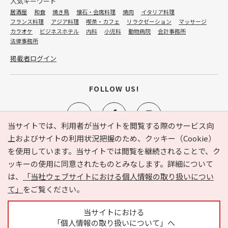
人気キーワード
居酒屋
和食
焼き鳥
懐石・会席料理
焼肉
イタリア料理
フランス料理
アジア料理
喫茶・カフェ
リラクゼーション
マッサージ
カラオケ
ビジネスホテル
内科
小児科
動物病院
会計事務所
法律事務所
掲載者ログイン
FOLLOW US!
当サイトでは、利用者が当サイトを閲覧する際のサービス向
上およびサイトの利用状況把握のため、クッキー（Cookie）
を使用しています。当サイトでは閲覧を継続されることで、ク
e-NAVITA（イーナビタ）とは？
お気に入り
ヘルプ
ッキーの使用に同意されたものとみなします。詳細について
利用規約
個人情報の取り扱いについて
運営会社
は、
「当社ウェブサイトにおける個人情報の取り扱いについ
サイトマップ
広告掲載に関するお問い合わせ
て」
をご覧ください。
サイトの内容に関するお問い合わせ
当サイトにおける
「個人情報の取り扱いについて」へ