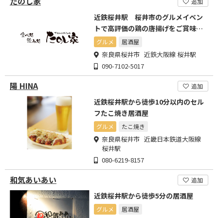
たのし家
追加
近鉄桜井駅 桜井市のグルメイベン
トで高評価の鶏の唐揚げをご賞味く
ださい
グルメ
居酒屋
奈良県桜井市 近鉄大阪線 桜井駅
090-7102-5017
陽 HINA
追加
近鉄桜井駅から徒歩10分以内のセル
フたこ焼き居酒屋
グルメ
たこ焼き
奈良県桜井市 近畿日本鉄道大阪線
桜井駅
080-6219-8157
和気あいあい
追加
近鉄桜井駅から徒歩5分の居酒屋
グルメ
居酒屋