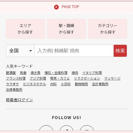
PAGE TOP
エリア
駅・路線
カテゴリー
から探す
から探す
から探す
検索
人気キーワード
居酒屋
和食
焼き鳥
懐石・会席料理
焼肉
イタリア料理
フランス料理
アジア料理
喫茶・カフェ
リラクゼーション
マッサージ
カラオケ
ビジネスホテル
内科
小児科
動物病院
会計事務所
法律事務所
掲載者ログイン
FOLLOW US!