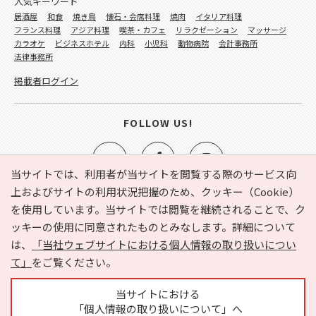
人気キーワード
居酒屋
和食
焼き鳥
懐石・会席料理
焼肉
イタリア料理
フランス料理
アジア料理
喫茶・カフェ
リラクゼーション
マッサージ
カラオケ
ビジネスホテル
内科
小児科
動物病院
会計事務所
法律事務所
掲載者ログイン
FOLLOW US!
当サイトでは、利用者が当サイトを閲覧する際のサービス向
上およびサイトの利用状況把握のため、クッキー（Cookie）
を使用しています。当サイトでは閲覧を継続されることで、ク
e-NAVITA（イーナビタ）とは？
お気に入り
ヘルプ
ッキーの使用に同意されたものとみなします。詳細について
利用規約
個人情報の取り扱いについて
運営会社
は、
「当社ウェブサイトにおける個人情報の取り扱いについ
サイトマップ
広告掲載に関するお問い合わせ
て」
をご覧ください。
サイトの内容に関するお問い合わせ
当サイトにおける
「個人情報の取り扱いについて」へ