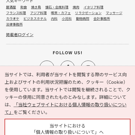
人気キーワード
居酒屋
和食
焼き鳥
懐石・会席料理
焼肉
イタリア料理
フランス料理
アジア料理
喫茶・カフェ
リラクゼーション
マッサージ
カラオケ
ビジネスホテル
内科
小児科
動物病院
会計事務所
法律事務所
掲載者ログイン
FOLLOW US!
当サイトでは、利用者が当サイトを閲覧する際のサービス向
上およびサイトの利用状況把握のため、クッキー（Cookie）
を使用しています。当サイトでは閲覧を継続されることで、ク
e-NAVITA（イーナビタ）とは？
お気に入り
ヘルプ
ッキーの使用に同意されたものとみなします。詳細について
利用規約
個人情報の取り扱いについて
運営会社
は、
「当社ウェブサイトにおける個人情報の取り扱いについ
サイトマップ
広告掲載に関するお問い合わせ
て」
をご覧ください。
サイトの内容に関するお問い合わせ
当サイトにおける
「個人情報の取り扱いについて」へ