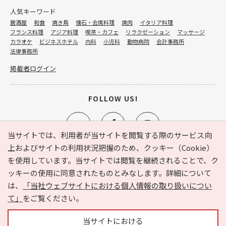
人気キーワード
居酒屋
和食
焼き鳥
懐石・会席料理
焼肉
イタリア料理
フランス料理
アジア料理
喫茶・カフェ
リラクゼーション
マッサージ
カラオケ
ビジネスホテル
内科
小児科
動物病院
会計事務所
法律事務所
掲載者ログイン
FOLLOW US!
当サイトでは、利用者が当サイトを閲覧する際のサービス向
上およびサイトの利用状況把握のため、クッキー（Cookie）
を使用しています。当サイトでは閲覧を継続されることで、ク
e-NAVITA（イーナビタ）とは？
お気に入り
ヘルプ
ッキーの使用に同意されたものとみなします。詳細について
利用規約
個人情報の取り扱いについて
運営会社
は、
「当社ウェブサイトにおける個人情報の取り扱いについ
サイトマップ
広告掲載に関するお問い合わせ
て」
をご覧ください。
サイトの内容に関するお問い合わせ
当サイトにおける