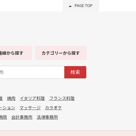
PAGE TOP
路線
から探す
カテゴリー
から探す
検索
理
焼肉
イタリア料理
フランス料理
ーション
マッサージ
カラオケ
病院
会計事務所
法律事務所