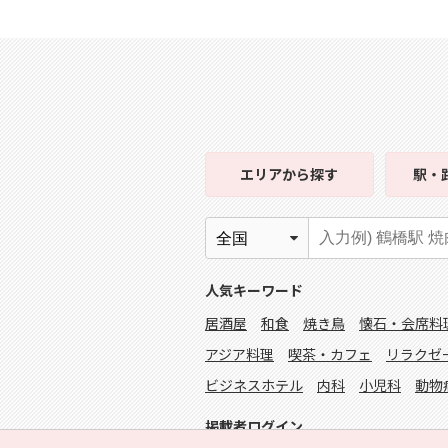
エリア
から探す
駅・
人気キーワード
居酒屋
和食
焼き鳥
懐石・会席料
アジア料理
喫茶・カフェ
リラクゼ
ビジネスホテル
内科
小児科
動物
掲載者ログイン