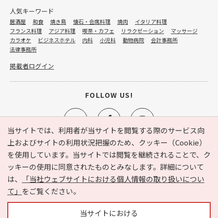
人気キーワード
居酒屋
和食
焼き鳥
懐石・会席料理
焼肉
イタリア料理
フランス料理
アジア料理
喫茶・カフェ
リラクゼーション
マッサージ
カラオケ
ビジネスホテル
内科
小児科
動物病院
会計事務所
法律事務所
掲載者ログイン
FOLLOW US!
当サイトでは、利用者が当サイトを閲覧する際のサービス向
上およびサイトの利用状況把握のため、クッキー（Cookie）
を使用しています。当サイトでは閲覧を継続されることで、ク
e-NAVITA（イーナビタ）とは？
お気に入り
ヘルプ
ッキーの使用に同意されたものとみなします。詳細について
利用規約
個人情報の取り扱いについて
運営会社
は、
「当社ウェブサイトにおける個人情報の取り扱いについ
サイトマップ
広告掲載に関するお問い合わせ
て」
をご覧ください。
サイトの内容に関するお問い合わせ
当サイトにおける