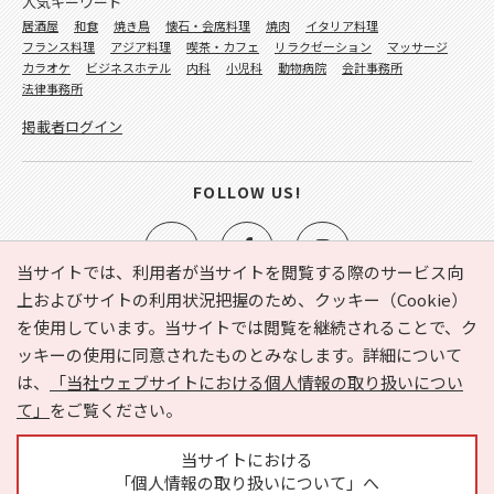
人気キーワード
居酒屋
和食
焼き鳥
懐石・会席料理
焼肉
イタリア料理
フランス料理
アジア料理
喫茶・カフェ
リラクゼーション
マッサージ
カラオケ
ビジネスホテル
内科
小児科
動物病院
会計事務所
法律事務所
掲載者ログイン
FOLLOW US!
当サイトでは、利用者が当サイトを閲覧する際のサービス向
上およびサイトの利用状況把握のため、クッキー（Cookie）
を使用しています。当サイトでは閲覧を継続されることで、ク
e-NAVITA（イーナビタ）とは？
お気に入り
ヘルプ
ッキーの使用に同意されたものとみなします。詳細について
利用規約
個人情報の取り扱いについて
運営会社
は、
「当社ウェブサイトにおける個人情報の取り扱いについ
サイトマップ
広告掲載に関するお問い合わせ
て」
をご覧ください。
サイトの内容に関するお問い合わせ
当サイトにおける
「個人情報の取り扱いについて」へ