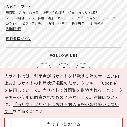
人気キーワード
居酒屋
和食
焼き鳥
懐石・会席料理
焼肉
イタリア料理
フランス料理
アジア料理
喫茶・カフェ
リラクゼーション
マッサージ
カラオケ
ビジネスホテル
内科
小児科
動物病院
会計事務所
法律事務所
掲載者ログイン
FOLLOW US!
当サイトでは、利用者が当サイトを閲覧する際のサービス向
上およびサイトの利用状況把握のため、クッキー（Cookie）
を使用しています。当サイトでは閲覧を継続されることで、ク
e-NAVITA（イーナビタ）とは？
お気に入り
ヘルプ
ッキーの使用に同意されたものとみなします。詳細について
利用規約
個人情報の取り扱いについて
運営会社
は、
「当社ウェブサイトにおける個人情報の取り扱いについ
サイトマップ
広告掲載に関するお問い合わせ
て」
をご覧ください。
サイトの内容に関するお問い合わせ
当サイトにおける