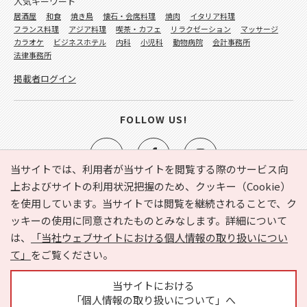
人気キーワード
居酒屋
和食
焼き鳥
懐石・会席料理
焼肉
イタリア料理
フランス料理
アジア料理
喫茶・カフェ
リラクゼーション
マッサージ
カラオケ
ビジネスホテル
内科
小児科
動物病院
会計事務所
法律事務所
掲載者ログイン
FOLLOW US!
当サイトでは、利用者が当サイトを閲覧する際のサービス向
上およびサイトの利用状況把握のため、クッキー（Cookie）
を使用しています。当サイトでは閲覧を継続されることで、ク
e-NAVITA（イーナビタ）とは？
お気に入り
ヘルプ
ッキーの使用に同意されたものとみなします。詳細について
利用規約
個人情報の取り扱いについて
運営会社
は、
「当社ウェブサイトにおける個人情報の取り扱いについ
サイトマップ
広告掲載に関するお問い合わせ
て」
をご覧ください。
サイトの内容に関するお問い合わせ
当サイトにおける
「個人情報の取り扱いについて」へ