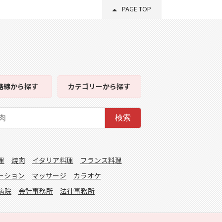
PAGE TOP
路線
から探す
カテゴリー
から探す
検索
理
焼肉
イタリア料理
フランス料理
ーション
マッサージ
カラオケ
病院
会計事務所
法律事務所