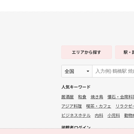
エリア
から探す
駅・
人気キーワード
居酒屋
和食
焼き鳥
懐石・会席料
アジア料理
喫茶・カフェ
リラクゼ
ビジネスホテル
内科
小児科
動物
掲載者ログイン