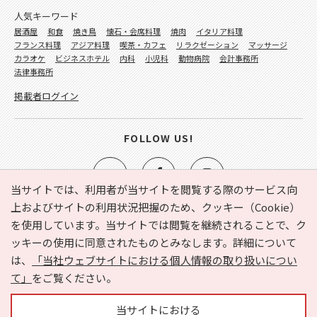
人気キーワード
居酒屋
和食
焼き鳥
懐石・会席料理
焼肉
イタリア料理
フランス料理
アジア料理
喫茶・カフェ
リラクゼーション
マッサージ
カラオケ
ビジネスホテル
内科
小児科
動物病院
会計事務所
法律事務所
掲載者ログイン
FOLLOW US!
当サイトでは、利用者が当サイトを閲覧する際のサービス向
上およびサイトの利用状況把握のため、クッキー（Cookie）
を使用しています。当サイトでは閲覧を継続されることで、ク
e-NAVITA（イーナビタ）とは？
お気に入り
ヘルプ
ッキーの使用に同意されたものとみなします。詳細について
利用規約
個人情報の取り扱いについて
運営会社
は、
「当社ウェブサイトにおける個人情報の取り扱いについ
サイトマップ
広告掲載に関するお問い合わせ
て」
をご覧ください。
サイトの内容に関するお問い合わせ
当サイトにおける