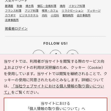
人気キーワード
居酒屋
和食
焼き鳥
懐石・会席料理
焼肉
イタリア料理
フランス料理
アジア料理
喫茶・カフェ
リラクゼーション
マッサージ
カラオケ
ビジネスホテル
内科
小児科
動物病院
会計事務所
法律事務所
掲載者ログイン
FOLLOW US!
当サイトでは、利用者が当サイトを閲覧する際のサービス向
上およびサイトの利用状況把握のため、クッキー（Cookie）
を使用しています。当サイトでは閲覧を継続されることで、ク
e-NAVITA（イーナビタ）とは？
お気に入り
ヘルプ
ッキーの使用に同意されたものとみなします。詳細について
利用規約
個人情報の取り扱いについて
運営会社
は、
「当社ウェブサイトにおける個人情報の取り扱いについ
サイトマップ
広告掲載に関するお問い合わせ
て」
をご覧ください。
サイトの内容に関するお問い合わせ
当サイトにおける
「個人情報の取り扱いについて」へ