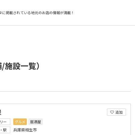
タに掲載されている
地元のお店の情報が満載！
舗/施設一覧）
屋
追加
リー
グルメ
居酒屋
兵庫県相生市
・駅