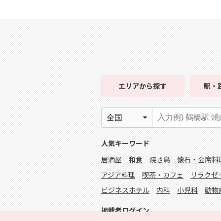
エリア
から探す
駅・
人気キーワード
居酒屋
和食
焼き鳥
懐石・会席料
アジア料理
喫茶・カフェ
リラクゼ
ビジネスホテル
内科
小児科
動物
掲載者ログイン