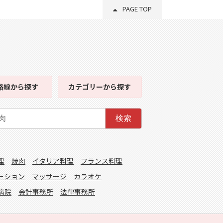
PAGE TOP
路線
から探す
カテゴリー
から探す
検索
理
焼肉
イタリア料理
フランス料理
ーション
マッサージ
カラオケ
病院
会計事務所
法律事務所