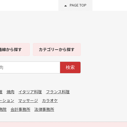
PAGE TOP
路線
から探す
カテゴリー
から探す
検索
理
焼肉
イタリア料理
フランス料理
ーション
マッサージ
カラオケ
病院
会計事務所
法律事務所