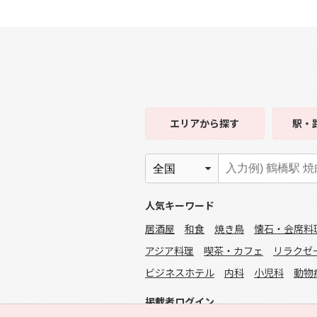
エリア
から探す
駅・
人気キーワード
居酒屋
和食
焼き鳥
懐石・会席料
アジア料理
喫茶・カフェ
リラクゼ
ビジネスホテル
内科
小児科
動物
掲載者ログイン