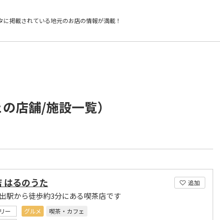
タに掲載されている
地元のお店の情報が満載！
ェの店舗/施設一覧）
 はるのうた
追加
打出駅から徒歩約3分にある喫茶店です
リー
グルメ
喫茶・カフェ