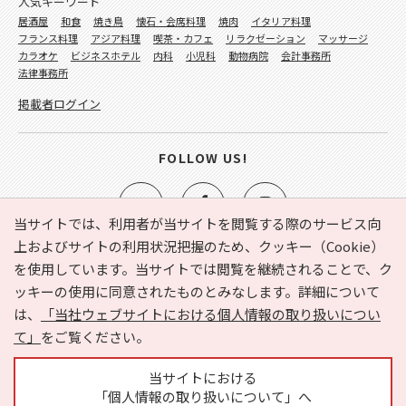
人気キーワード
居酒屋
和食
焼き鳥
懐石・会席料理
焼肉
イタリア料理
フランス料理
アジア料理
喫茶・カフェ
リラクゼーション
マッサージ
カラオケ
ビジネスホテル
内科
小児科
動物病院
会計事務所
法律事務所
掲載者ログイン
FOLLOW US!
当サイトでは、利用者が当サイトを閲覧する際のサービス向
上およびサイトの利用状況把握のため、クッキー（Cookie）
を使用しています。当サイトでは閲覧を継続されることで、ク
e-NAVITA（イーナビタ）とは？
お気に入り
ヘルプ
ッキーの使用に同意されたものとみなします。詳細について
利用規約
個人情報の取り扱いについて
運営会社
は、
「当社ウェブサイトにおける個人情報の取り扱いについ
サイトマップ
広告掲載に関するお問い合わせ
て」
をご覧ください。
サイトの内容に関するお問い合わせ
当サイトにおける
「個人情報の取り扱いについて」へ