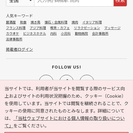
検索
人気キーワード
居酒屋
和食
焼き鳥
懐石・会席料理
焼肉
イタリア料理
フランス料理
アジア料理
喫茶・カフェ
リラクゼーション
マッサージ
カラオケ
ビジネスホテル
内科
小児科
動物病院
会計事務所
法律事務所
掲載者ログイン
FOLLOW US!
当サイトでは、利用者が当サイトを閲覧する際のサービス向
上およびサイトの利用状況把握のため、クッキー（Cookie）
を使用しています。当サイトでは閲覧を継続されることで、ク
e-NAVITA（イーナビタ）とは？
お気に入り
ヘルプ
ッキーの使用に同意されたものとみなします。詳細について
利用規約
個人情報の取り扱いについて
運営会社
は、
「当社ウェブサイトにおける個人情報の取り扱いについ
サイトマップ
広告掲載に関するお問い合わせ
て」
をご覧ください。
サイトの内容に関するお問い合わせ