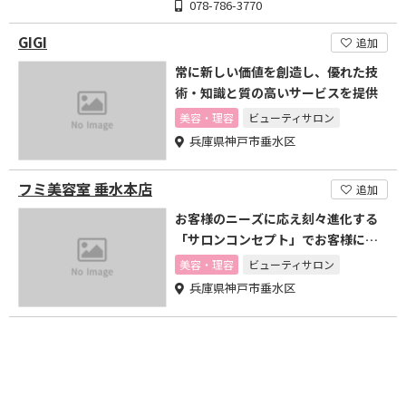
078-786-3770
GIGI
追加
常に新しい価値を創造し、優れた技
術・知識と質の高いサービスを提供
美容・理容
ビューティサロン
兵庫県神戸市垂水区
フミ美容室 垂水本店
追加
お客様のニーズに応え刻々進化する
「サロンコンセプト」でお客様に愛
される【人】と【店】づくり
美容・理容
ビューティサロン
兵庫県神戸市垂水区