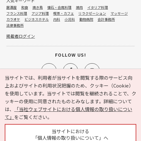
人気キーワード
居酒屋
和食
焼き鳥
懐石・会席料理
焼肉
イタリア料理
フランス料理
アジア料理
喫茶・カフェ
リラクゼーション
マッサージ
カラオケ
ビジネスホテル
内科
小児科
動物病院
会計事務所
法律事務所
掲載者ログイン
FOLLOW US!
当サイトでは、利用者が当サイトを閲覧する際のサービス向
上およびサイトの利用状況把握のため、クッキー（Cookie）
を使用しています。当サイトでは閲覧を継続されることで、ク
e-NAVITA（イーナビタ）とは？
お気に入り
ヘルプ
ッキーの使用に同意されたものとみなします。詳細について
利用規約
個人情報の取り扱いについて
運営会社
は、
「当社ウェブサイトにおける個人情報の取り扱いについ
サイトマップ
広告掲載に関するお問い合わせ
て」
をご覧ください。
サイトの内容に関するお問い合わせ
当サイトにおける
「個人情報の取り扱いについて」へ