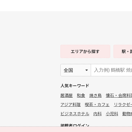
エリア
から探す
駅・
人気キーワード
居酒屋
和食
焼き鳥
懐石・会席料
アジア料理
喫茶・カフェ
リラクゼ
ビジネスホテル
内科
小児科
動物
掲載者ログイン