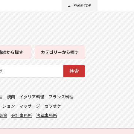
PAGE TOP
路線
から探す
カテゴリー
から探す
検索
理
焼肉
イタリア料理
フランス料理
ーション
マッサージ
カラオケ
病院
会計事務所
法律事務所