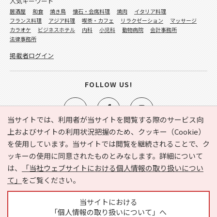
人気キーワード
居酒屋
和食
焼き鳥
懐石・会席料理
焼肉
イタリア料理
フランス料理
アジア料理
喫茶・カフェ
リラクゼーション
マッサージ
カラオケ
ビジネスホテル
内科
小児科
動物病院
会計事務所
法律事務所
掲載者ログイン
FOLLOW US!
当サイトでは、利用者が当サイトを閲覧する際のサービス向
上およびサイトの利用状況把握のため、クッキー（Cookie）
を使用しています。当サイトでは閲覧を継続されることで、ク
e-NAVITA（イーナビタ）とは？
お気に入り
ヘルプ
ッキーの使用に同意されたものとみなします。詳細について
利用規約
個人情報の取り扱いについて
運営会社
は、
「当社ウェブサイトにおける個人情報の取り扱いについ
サイトマップ
広告掲載に関するお問い合わせ
て」
をご覧ください。
サイトの内容に関するお問い合わせ
当サイトにおける
「個人情報の取り扱いについて」へ