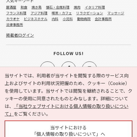
人気キーワード
居酒屋
和食
焼き鳥
懐石・会席料理
焼肉
イタリア料理
フランス料理
アジア料理
喫茶・カフェ
リラクゼーション
マッサージ
カラオケ
ビジネスホテル
内科
小児科
動物病院
会計事務所
法律事務所
掲載者ログイン
FOLLOW US!
当サイトでは、利用者が当サイトを閲覧する際のサービス向
上およびサイトの利用状況把握のため、クッキー（Cookie）
を使用しています。当サイトでは閲覧を継続されることで、ク
e-NAVITA（イーナビタ）とは？
お気に入り
ヘルプ
ッキーの使用に同意されたものとみなします。詳細について
利用規約
個人情報の取り扱いについて
運営会社
は、
「当社ウェブサイトにおける個人情報の取り扱いについ
サイトマップ
広告掲載に関するお問い合わせ
て」
をご覧ください。
サイトの内容に関するお問い合わせ
当サイトにおける
「個人情報の取り扱いについて」へ