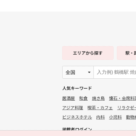
エリア
から探す
駅・
人気キーワード
居酒屋
和食
焼き鳥
懐石・会席料
アジア料理
喫茶・カフェ
リラクゼ
ビジネスホテル
内科
小児科
動物
掲載者ログイン