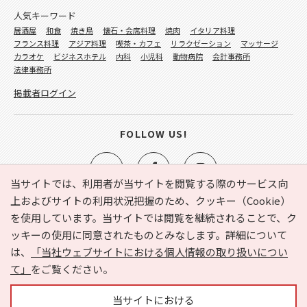
人気キーワード
居酒屋
和食
焼き鳥
懐石・会席料理
焼肉
イタリア料理
フランス料理
アジア料理
喫茶・カフェ
リラクゼーション
マッサージ
カラオケ
ビジネスホテル
内科
小児科
動物病院
会計事務所
法律事務所
掲載者ログイン
FOLLOW US!
当サイトでは、利用者が当サイトを閲覧する際のサービス向
上およびサイトの利用状況把握のため、クッキー（Cookie）
を使用しています。当サイトでは閲覧を継続されることで、ク
e-NAVITA（イーナビタ）とは？
お気に入り
ヘルプ
ッキーの使用に同意されたものとみなします。詳細について
利用規約
個人情報の取り扱いについて
運営会社
は、
「当社ウェブサイトにおける個人情報の取り扱いについ
サイトマップ
広告掲載に関するお問い合わせ
て」
をご覧ください。
サイトの内容に関するお問い合わせ
当サイトにおける