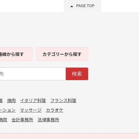
PAGE TOP
路線
から探す
カテゴリー
から探す
検索
理
焼肉
イタリア料理
フランス料理
ーション
マッサージ
カラオケ
病院
会計事務所
法律事務所