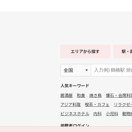
エリア
から探す
駅・
人気キーワード
居酒屋
和食
焼き鳥
懐石・会席料
アジア料理
喫茶・カフェ
リラクゼ
ビジネスホテル
内科
小児科
動物
掲載者ログイン