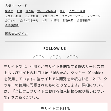
人気キーワード
居酒屋
和食
焼き鳥
懐石・会席料理
焼肉
イタリア料理
フランス料理
アジア料理
喫茶・カフェ
リラクゼーション
マッサージ
カラオケ
ビジネスホテル
内科
小児科
動物病院
会計事務所
法律事務所
掲載者ログイン
FOLLOW US!
当サイトでは、利用者が当サイトを閲覧する際のサービス向
上およびサイトの利用状況把握のため、クッキー（Cookie）
を使用しています。当サイトでは閲覧を継続されることで、ク
e-NAVITA（イーナビタ）とは？
お気に入り
ヘルプ
ッキーの使用に同意されたものとみなします。詳細について
利用規約
個人情報の取り扱いについて
運営会社
は、
「当社ウェブサイトにおける個人情報の取り扱いについ
サイトマップ
広告掲載に関するお問い合わせ
て」
をご覧ください。
サイトの内容に関するお問い合わせ
当サイトにおける