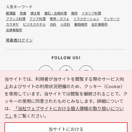
人気キーワード
居酒屋
和食
焼き鳥
懐石・会席料理
焼肉
イタリア料理
フランス料理
アジア料理
喫茶・カフェ
リラクゼーション
マッサージ
カラオケ
ビジネスホテル
内科
小児科
動物病院
会計事務所
法律事務所
掲載者ログイン
FOLLOW US!
当サイトでは、利用者が当サイトを閲覧する際のサービス向
上およびサイトの利用状況把握のため、クッキー（Cookie）
を使用しています。当サイトでは閲覧を継続されることで、ク
e-NAVITA（イーナビタ）とは？
お気に入り
ヘルプ
ッキーの使用に同意されたものとみなします。詳細について
利用規約
個人情報の取り扱いについて
運営会社
は、
「当社ウェブサイトにおける個人情報の取り扱いについ
サイトマップ
広告掲載に関するお問い合わせ
て」
をご覧ください。
サイトの内容に関するお問い合わせ
当サイトにおける