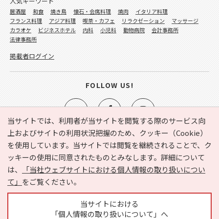
人気キーワード
居酒屋
和食
焼き鳥
懐石・会席料理
焼肉
イタリア料理
フランス料理
アジア料理
喫茶・カフェ
リラクゼーション
マッサージ
カラオケ
ビジネスホテル
内科
小児科
動物病院
会計事務所
法律事務所
掲載者ログイン
FOLLOW US!
当サイトでは、利用者が当サイトを閲覧する際のサービス向
上およびサイトの利用状況把握のため、クッキー（Cookie）
を使用しています。当サイトでは閲覧を継続されることで、ク
e-NAVITA（イーナビタ）とは？
お気に入り
ヘルプ
ッキーの使用に同意されたものとみなします。詳細について
利用規約
個人情報の取り扱いについて
運営会社
は、
「当社ウェブサイトにおける個人情報の取り扱いについ
サイトマップ
広告掲載に関するお問い合わせ
て」
をご覧ください。
サイトの内容に関するお問い合わせ
当サイトにおける
「個人情報の取り扱いについて」へ